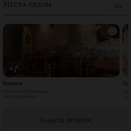
Места рядом
Все
Викинги
Тал
800
Г. Санкт-Петербург
25
60
Невский пр-т
220
Задать вопрос