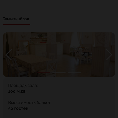
Номера оснащены телевизором с плоским экраном,
холодильником, сейфом и собственной ванной комнатой. Есть
wifi.
Банкетный зал
Ресторан находится на первом этаже отеля Fox Inn.
Банкетный зал рассчитан на 50 посадочных мест.
Пространство разделено на 2 зоны: барная и банкетный зал.
Мы используем только свежие натуральные продукты:
фермерское мясо и овощи. В ресторане есть доставка.
Для удобства гостей отеля и ресторана «Fox Inn»
функционирует круглосуточная автостоянка. На территории
автостоянки легко могут разместиться как автобусы,
обслуживающие группы и крупные мероприятия, так и
автотранспорт индивидуальных гостей. Время парковки - не
ограничено.
Площадь зала:
100 м.кв.
Вместимость банкет:
50 гостей