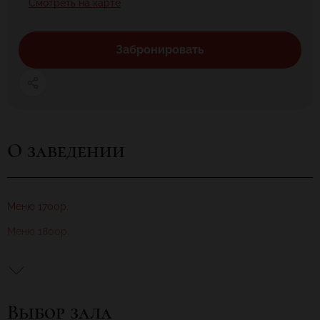
Смотреть на карте
Забронировать
О заведении
Меню 1700р.
Меню 1800р.
Меню 1900р.
Новый современный мини-отель расположен в поселке Лисий
Нос. К услугам гостей доступна круглосуточная стойка
Выбор зала
регистрации. На всей территории ведется видеонаблюдение.