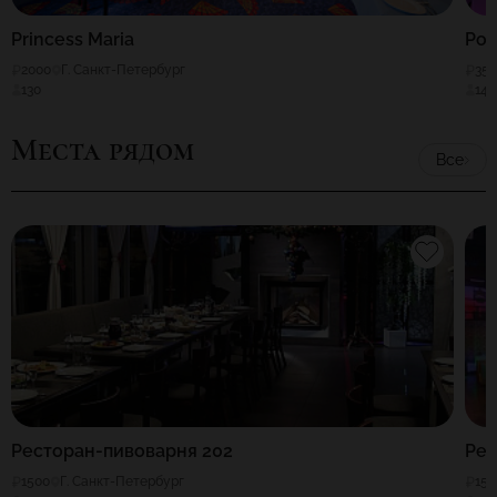
Princess Maria
Pon
2000
Г. Санкт-Петербург
35
130
140
Места рядом
Все
Ресторан-пивоварня 202
Рес
1500
Г. Санкт-Петербург
150