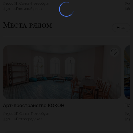
1000
Г. Санкт-Петербург
50
50
Гостиный двор
80
Места рядом
Все
Арт-пространство КОКОН
Пан
1500
Г. Санкт-Петербург
230
50
Петроградская
130