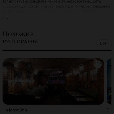
только закуски: сэндвичи, начосы и крафтовое пиво. Есть
«плэйстейшн», дартс и настольные игры. Интерьер заведения
«Дым культуры»
нейтральный, но уютный: кирпичные стены,
низкие диваны, теплое освещение.
Похожие
рестораны
Все
На Моховой
Cit