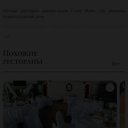
Уютный ресторан фьюжн-кухни Come Mode, где завтраки
подаются целый день.
Элегантная классика — эти два слова полностью описывают
интерьер заведения. Светлые стены, большая роскошная
люстра из латуни с крупными кристаллами, римские шторы
карамельного оттенка на огромных окнах. Кремовые оттенки
стен и плотных шелковистых драпировок, тумбы и столики
Похожие
тёмного дерева — приятный контраст, в котором третьей
рестораны
нотой выступает обивка кресел насыщенного вишнёвого
Все
оттенка. Вкрапления бирюзового и серого выглядят здесь
скорее нюансами, не нарушая сбалансированную общую
тональность. Свежие цветы прекрасно дополняют общую
картину.
Наша кухня отражает лаконичность и избирательность шеф-
повара. Совершите путешествие от тар-тар из говядины с
муссом из пармезана через ароматный Том ям с
морепродуктами прямиком к пасте феттуччине с белыми
грибами.
Мы подготовили разнообразные пакетные предложения для