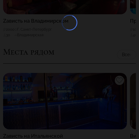
Zависть на Владимирском
Пр
2000
Г. Санкт-Петербург
100
30
Владимирская
40
Места рядом
Все
Zависть на Итальянской
Ви