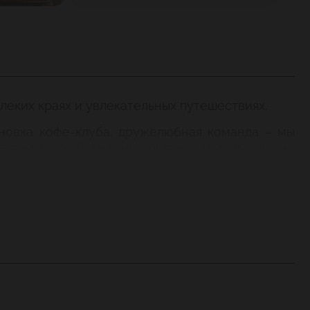
алеких краях и увлекательных путешествиях.
новка кофе-клуба, дружелюбная команда – мы
нтазии, и воображаемое путешествие в далекие
щее искушение для любого гурмана. Глоток – и
жет быть, приготовить вам чашечку крепкого
желаете перенестись на загадочный Восток?
е можно устоять перед такими соблазнами?!