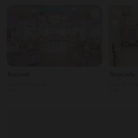
Каспий
Версаль
2700
Г. О. Королев
2700
Г. О. К
250
150