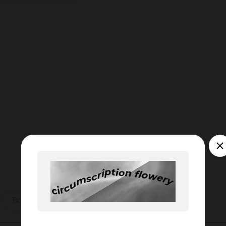
ы
Все