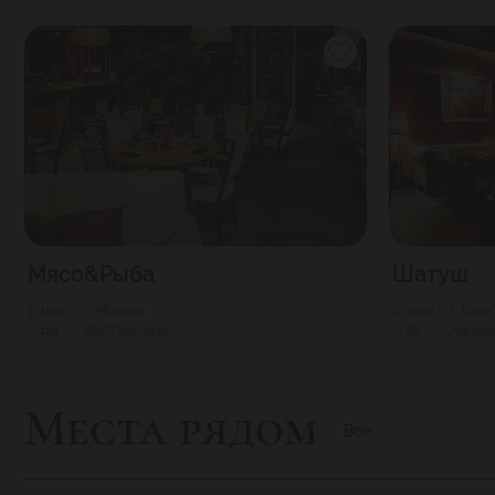
Мясо&Рыба
Шатуш
1500
Г. Москва
2000
Г. Сан
115
Выставочная
70
Адмир
Места рядом
Все