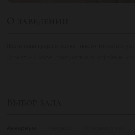
О заведении
Всего одна дверь отделяет нас от теплого и ую
Ароматный кофе, оригинальные кофейные кок
постарались создать в нашем клубе неповтори
прекрасные страны начинается.
У вас романтическое настроение?Душистый кап
вы уже сидите в маленьком уличном кафе в 
бодрящего эспрессо, вобравшего в себя вс
Выбор зала
Дурманящий пряный аромат специй, кофе и шок
Аквариум
Пещера
Основной зал