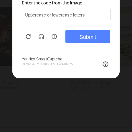
Гастроном
кт-Петербург
1500
Г. Санкт-Петербург
алтейская
30
Невский пр-т