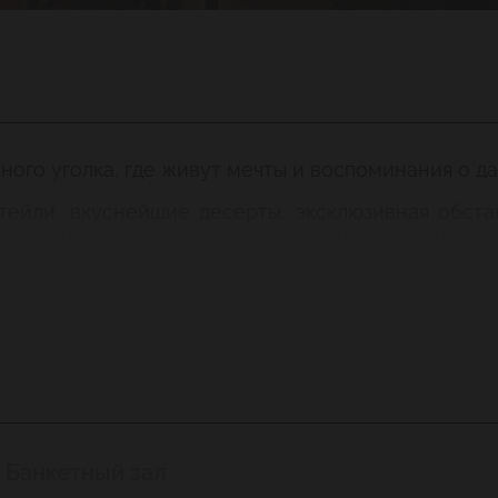
тного уголка, где живут мечты и воспоминания о д
тейли, вкуснейшие десерты, эксклюзивная обста
мую атмосферу. Осталось добавить чуть-чуть фа
учино с воздушной сливочной шапочкой – настоя
самом центре сонного утреннего Парижа. А мо
ю энергию и темперамент итальянцев? Или вы 
олада подарит вам незабываемые мгновения! Разв
Банкетный зал