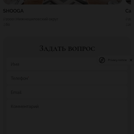
SHOOGA
Caf
2000
Нижнешиловский округ
20
60
20
Задать вопрос
Privacy notice
Имя
Телефон
*
Email
Комментарий