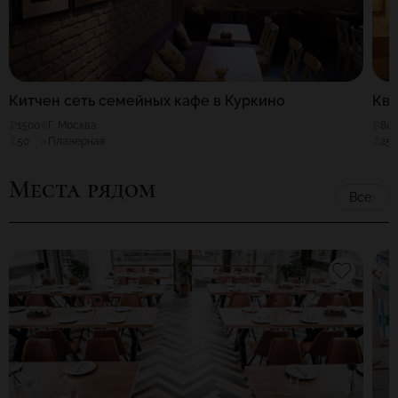
Китчен сеть семейных кафе в Куркино
Ква
1500
Г. Москва
80
50
Планерная
25
Места рядом
Все