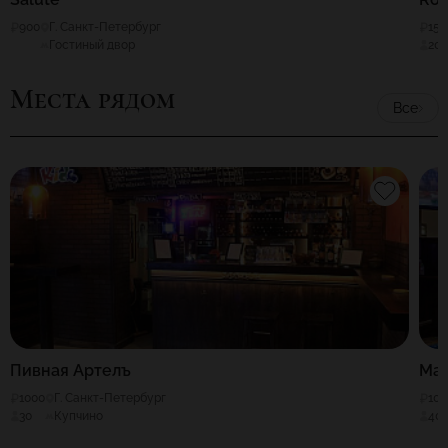
900
Г. Санкт-Петербург
150
Гостиный двор
20
Места рядом
Все
Пивная Артелъ
Mas
1000
Г. Санкт-Петербург
100
30
Купчино
40