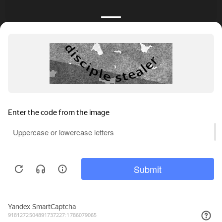
КАТАЛОГ
НОВОСТИ
ПОДБОРКИ
О ПРОЕКТЕ
ОБЗОРЫ
ПОМОЩЬ
АКЦИИ
КОНТАКТЫ
Подобрать банкет
Добавить заведение
+7 (800) 555-81-78
Правовая информация
Реклама на сайте
© 4BANKET 2026