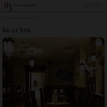
Главная
Бар
Билл Хук
Билл Хук