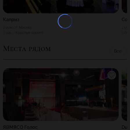
Каприз
Со
1500
Г. Москва
150
100
Красные ворота
60
Места рядом
Все
ЯВМЯСО Голос
Dub