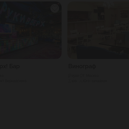
рх! Бар
Винограф
ква
1500
Г. Москва
кт Вернадского
100
Юго-западная