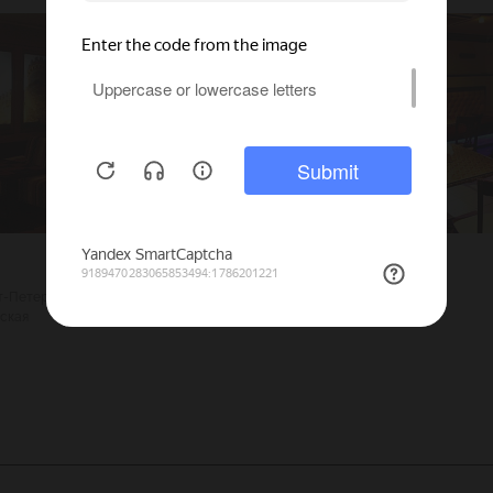
 зале позволяет детям смотреть фильм без сопро
ителей. Дополнительно для их удобства в зал Ан
ле во время сеанса.
Жасмин
кт-Петербург
700
Г. Санкт-Петербург
ская
115
Гостиный двор