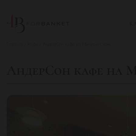
К
Главная
Кафе
АндерСон кафе на Мичуринском
АндерСон кафе на 