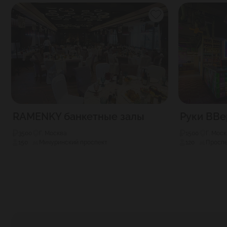
RAMENKY банкетные залы
Руки ВВе
3500
Г. Москва
1500
Г. Мос
150
Мичуринский проспект
120
Проспе