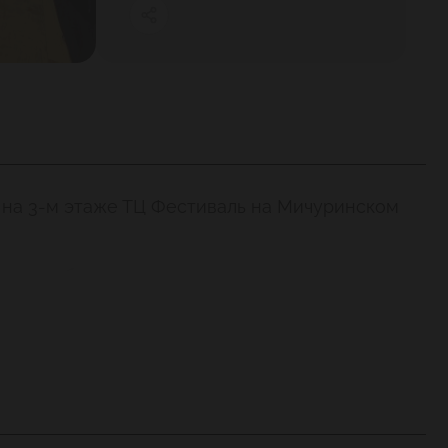
 на 3-м этаже ТЦ Фестиваль на Мичуринском
ки с удобными диванчиками и мягкими
лненная фирменными десертами, ягодными
как и в больших кафе сети.
Взрослые ценители текстильных традиций
старелых родителей.
ивание, уникальные анимационные программы,
 в лучших традициях АндерСона!