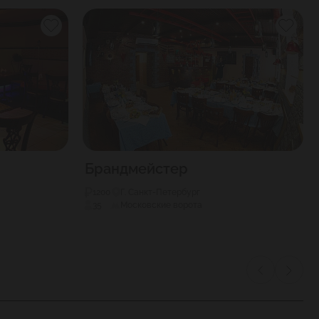
вождения родителей.
дерСона выведены специальные мониторы видео-
Брандмейстер
1200
Г. Санкт-Петербург
35
Московские ворота