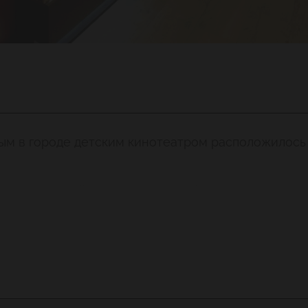
ым в городе детским кинотеатром расположилось
ционно уютный и очень домашний интерьер: столи
альная барная стойка и сверкающая витрина, запо
ое разнообразие здесь, к слову, точно такое же, 
 и семейное торжество в необычном интерьере. 
корпоративный праздник, приведут на юбилей пре
е меню для детей и взрослых, приветливое обслуж
еплая и домашняя атмосфера... Одним словом, все