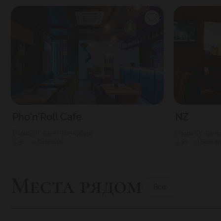
Присутствие внимательных и заботливых нянь в
Подумали, кстати, и о беззаботном отдыхе род
наблюдения для трансляции происходящего в за
Pho'n'Roll Сafe
NZ
1000
Г. Санкт-Петербург
1000
Г. Сан
30
Садовая
30
Балтий
Места рядом
Все