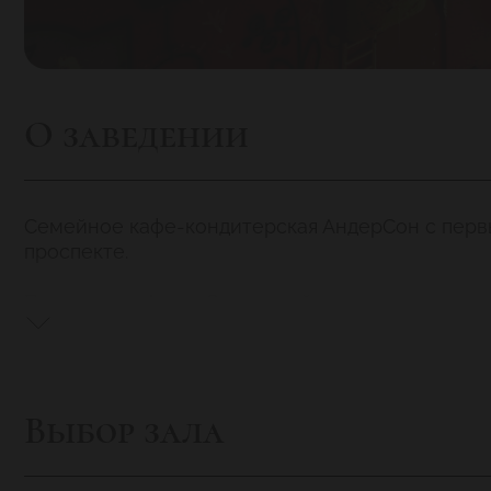
О заведении
Семейное кафе-кондитерская АндерСон с перв
проспекте.
При входе в АндерСон гостей встречает тради
креслами, детские рисунки на стенах, оригин
тартами и свежей выпечкой. Ассортимент и сладк
Вы можете отметить и день рождения ребенка,
Выбор зала
сыграют самую необычную свадьбу, придут на 
jrG2MRIIIx8.jpgПраздник здесь - это фирменно
самые вкусные торты, красочное оформление, т