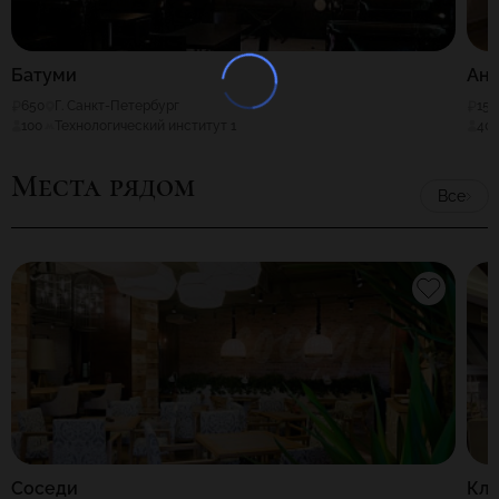
Батуми
Анд
650
Г. Санкт-Петербург
150
100
Технологический институт 1
40
Места рядом
Все
Соседи
Кл