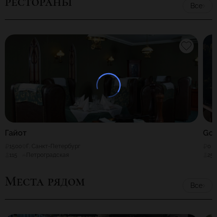
рестораны
Все
Гайот
Gor
1500
Г. Санкт-Петербург
0
115
Петроградская
25
Места рядом
Все