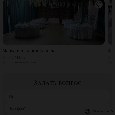
Mansard restaurant and hall
Ка
4500
Г. Москва
40
120
Речной вокзал
100
Задать вопрос
Имя
Телефон
*
Privacy notice