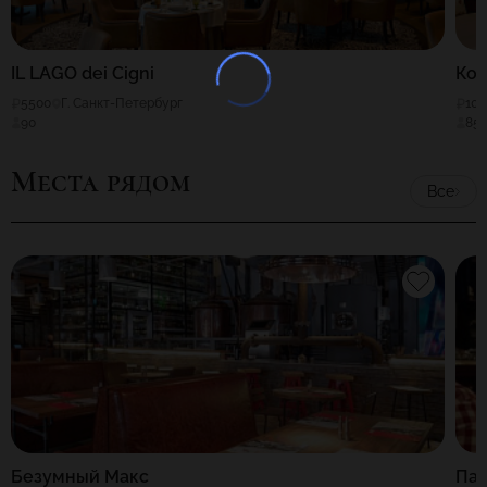
IL LAGO dei Cigni
Кор
5500
Г. Санкт-Петербург
100
90
85
Места рядом
Все
Безумный Макс
Паб