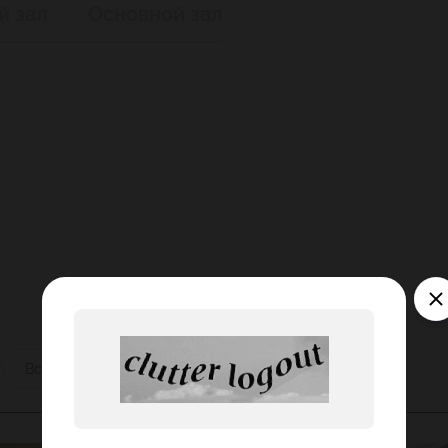
й зал
Основной зал
ы
Все