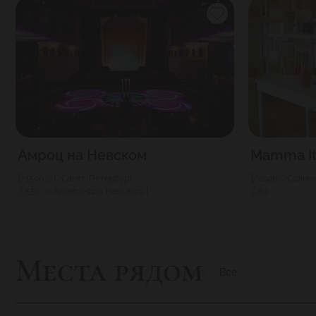
Амроц на Невском
Mamma It
1500
Г. Санкт-Петербург
2000
Солнеч
550
Александра Невского I
80
Места рядом
Все