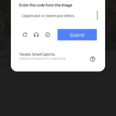
alia
Парк Джузеппе
ногорский р-н
1200
Г. Санкт-Петербург
90
Гостиный двор