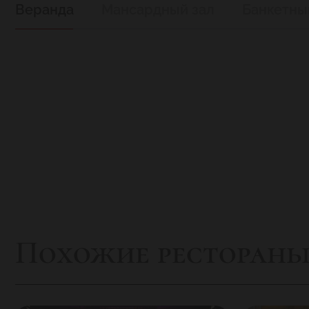
Веранда
Мансардный зал
Банкетны
Похожие ресторан