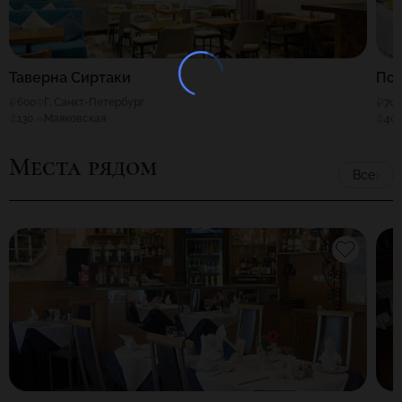
Таверна Сиртаки
По
600
Г. Санкт-Петербург
70
130
Маяковская
40
Места рядом
Все