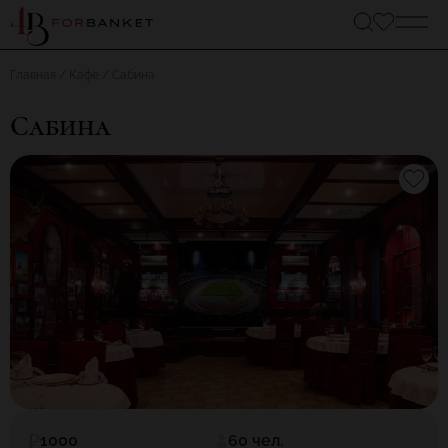
Главная
Кафе
Сабина
Сабина
1000
60 чел.