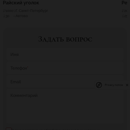
Райский уголок
Ре
1000
Г. Санкт-Петербург
20
30
Автово
25
Задать вопрос
Имя
Телефон
*
Email
Privacy notice
Комментарий