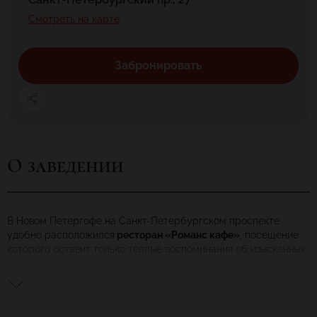
Смотреть на карте
Забронировать
О заведении
В Новом Петергофе на Санкт-Петербургском проспекте
удобно расположился
ресторан «Романс кафе»
, посещение
которого оставит только тёплые воспоминания об изысканных
кушаньях и исконно русском гостеприимстве.
Интерьер двух залов, в которых царят комфорт и уют,
выполнен в традиционном национальном стиле. Современные
дизайнерские приёмы и решения, применённые для