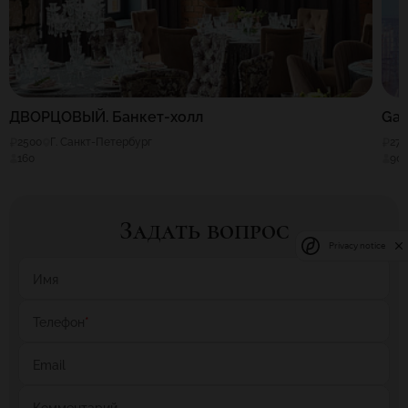
ДВОРЦОВЫЙ. Банкет-холл
Gar
2500
Г. Санкт-Петербург
270
160
90
Задать вопрос
Privacy notice
Имя
Телефон
*
Email