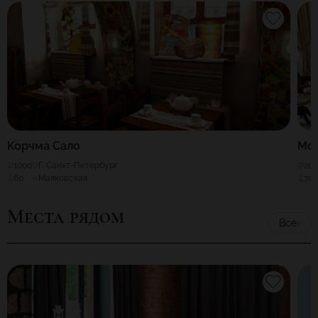
Корчма Сало
Mos
1000
Г. Санкт-Петербург
20
60
Маяковская
70
Места рядом
Все