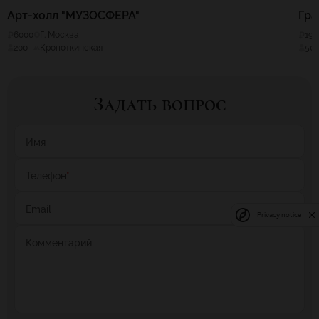
Арт-холл "МУЗОСФЕРА"
Гра
6000
Г. Москва
195
200
Кропоткинская
50
Задать вопрос
Имя
Телефон
*
Email
Privacy notice
Комментарий