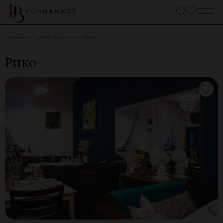
Главная
Банкетный зал
Рико
Рико