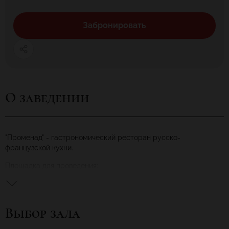
Забронировать
О заведении
"Променад" - гастрономический ресторан русско-
французской кухни.
Площадка для проведения:
Ужинов.
Свиданий.
Бизнес-мероприятий.
Выбор зала
Корпоративных вечеринок.
Банкетов.