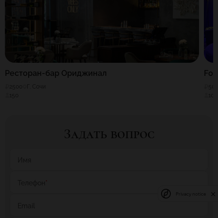
Ресторан-бар Ориджинал
For
2500
Г. Сочи
50
150
100
Задать вопрос
Имя
Телефон
*
Privacy notice
Email