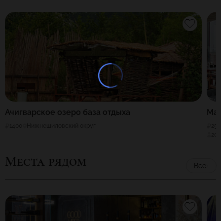
Ачигварское озеро база отдыха
Ма
1400
Нижнешиловский округ
25
20
Места рядом
Все