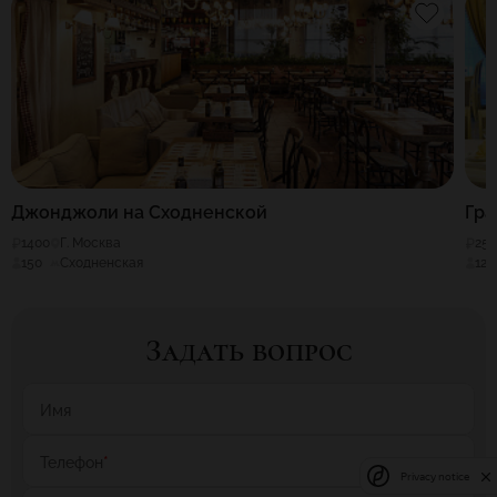
Джонджоли на Сходненской
Гра
1400
Г. Москва
25
150
Сходненская
120
Задать вопрос
Имя
Телефон
*
Privacy notice