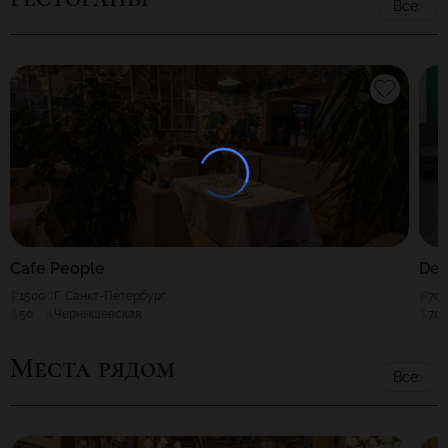
Все
Сafe People
Dew
1500
Г. Санкт-Петербург
70
50
Чернышевская
70
Места рядом
Все