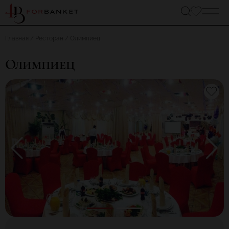
Главная
Ресторан
Олимпиец
Олимпиец