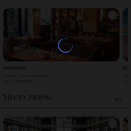
Нектарин
Ди
1200
Г. Санкт-Петербург
40
96
Звездная
40
Места рядом
Все