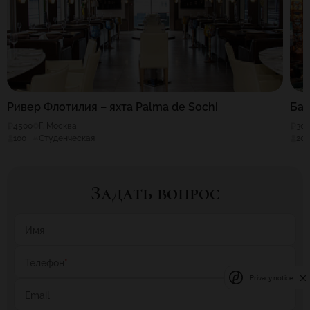
Ривер Флотилия – яхта Palma de Sochi
Бан
4500
Г. Москва
30
100
Студенческая
20
Задать вопрос
Имя
Телефон
*
Privacy notice
Email