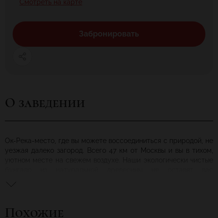
Смотреть на карте
Забронировать
О заведении
Ок-Река-место, где вы можете воссоединиться с природой, не
уезжая далеко загород. Всего 47 км от Москвы и вы в тихом,
уютном месте на свежем воздухе. Наши экологически чистые
бунгало из натуральной древесины не оставят вас
равнодушными, а приятный теплый интерьер создаст по-
настоящему домашний уют.
Похожие