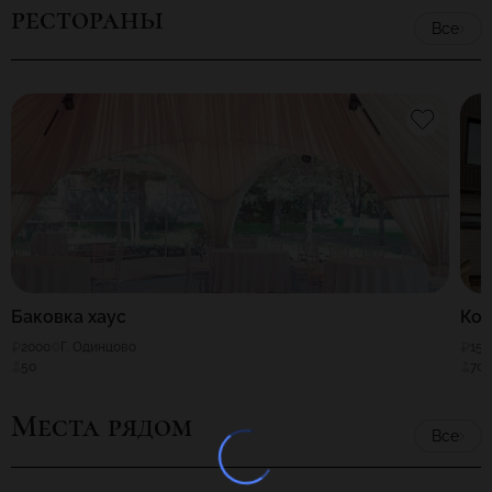
рестораны
Все
Баковка хаус
Кот
2000
Г. Одинцово
150
50
70
Места рядом
Все