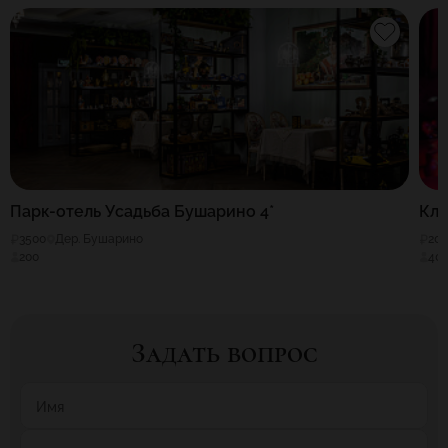
Парк-отель Усадьба Бушарино 4*
Клу
3500
Дер. Бушарино
20
200
40
Задать вопрос
Имя