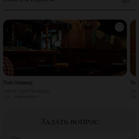
Все
Паб Оливер
Тол
700
Г. Санкт-Петербург
80
17
Невский пр-т
65
Задать вопрос
Имя