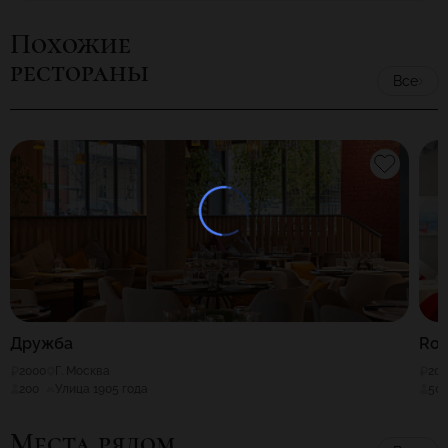
обстановки и совершенно незабываемой атмосферы.
Похожие
рестораны
Все
Дружба
Ro
2000
Г. Москва
20
200
Улица 1905 года
50
Места рядом