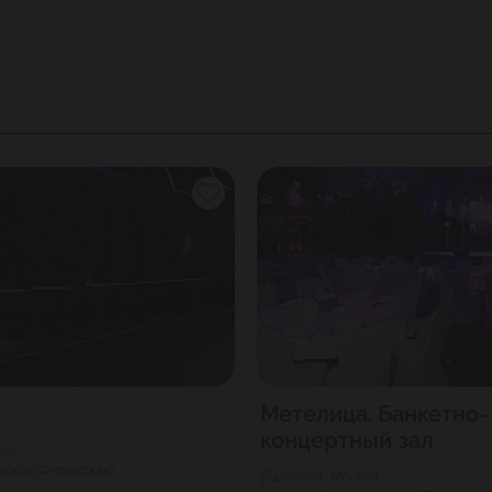
Метелица. Банкетно-
концертный зал
ква
ская (Филевская)
4000
Г. Москва