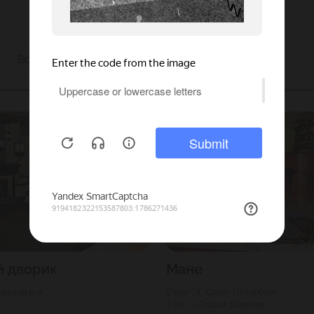
ы
Все
й дворик
Мане
вский р-н
600
Г. Санкт-Петербург
80
Старая Деревня