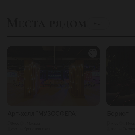
Места рядом
Все
Арт-холл "МУЗОСФЕРА"
Бериот
6000
Г. Москва
3500
Г. Мос
200
Кропоткинская
700
Смолен