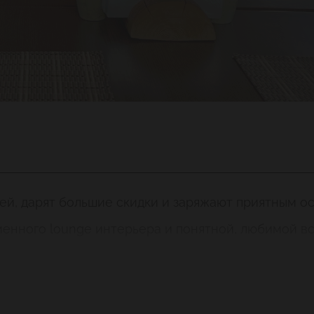
ней, дарят большие скидки и заряжают приятным 
енного lounge интерьера и понятной, любимой вс
, мерцание свечей и блеск люстр, уютные дива