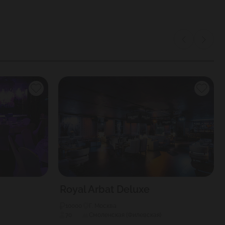
Royal Arbat Deluxe
10000
Г. Москва
70
Смоленская (Филевская)