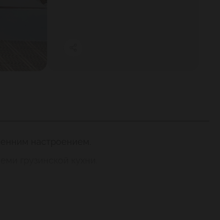
осенним настроением.
еми грузинской кухни.
ны с подушками – в «Сентябре» уютно и по-