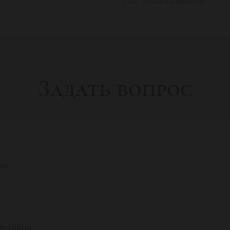
500
Смоленская (АПЛ)
Задать вопрос
фон
*
ентарий