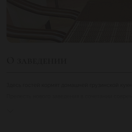
О заведении
Здесь гостей кормят домашней грузинской кух
Прелесть нового заведения в сочетании соврем
Приятная игра бежевых и шоколадных тонов
европейски комфортно.