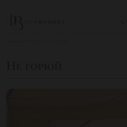
К
Главная
Ресторан
Не горюй
Не горюй