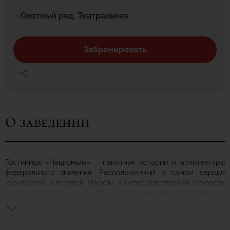
Охотный ряд, Театральная
Забронировать
О заведении
Гостиница «Националь» - памятник истории и архитектуры
федерального значения. Расположенный в самом сердце
культурной и деловой Москвы, в непосредственной близости
от Красной площади и Кремля, «Националь» воплощает в
себе идеальные возможности для отдыха и бизнеса.
«Националь» является единственным представителем элитной
группы отелей The Luxury Collection в России и вот уже более