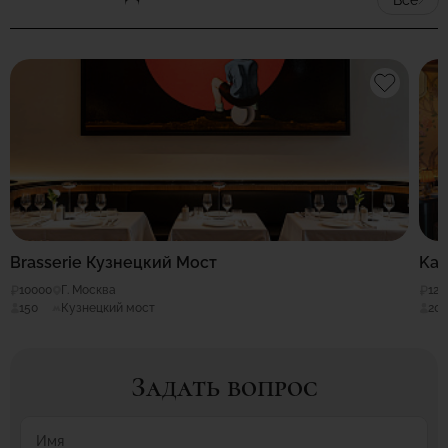
Brasserie Кузнецкий Мост
Kai
10000
Г. Москва
120
150
Кузнецкий мост
20
Задать вопрос
Имя