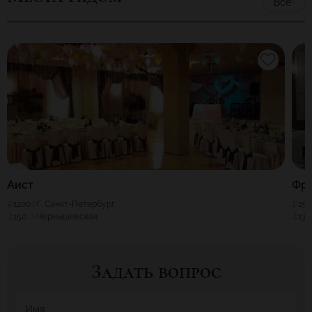
Все
Аист
Фр
1200
Г. Санкт-Петербург
25
150
Чернышевская
136
Задать вопрос
Имя