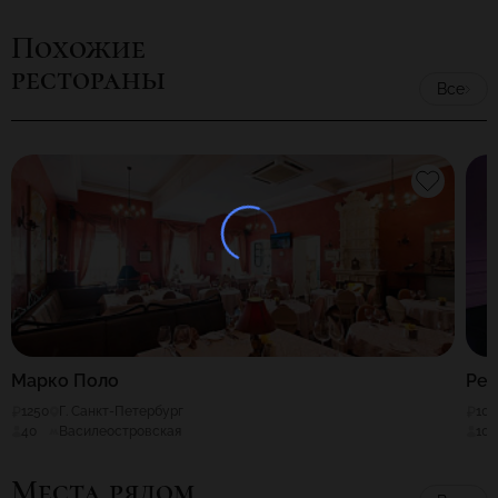
половинку по-настоящему оригинальной средиземноморской
Похожие
едой, приезжайте сюда на ужин.
рестораны
Все
Марко Поло
Рез
1250
Г. Санкт-Петербург
100
40
Василеостровская
100
Места рядом