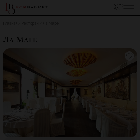
Главная
Ресторан
Ла Маре
Ла Маре