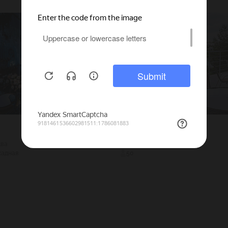
The Bunch
ква
4000
Истринский р-н
кадная
50