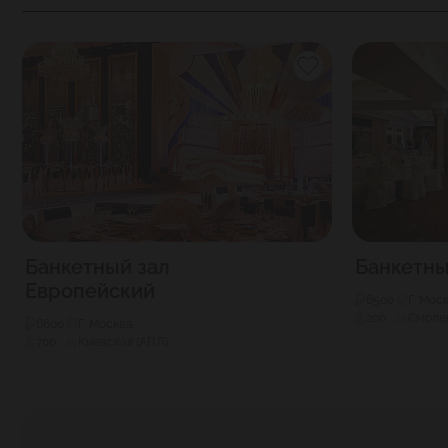
Банкетный зал
Банкетны
Европейский
6500
Г. Мос
200
Смолен
6600
Г. Москва
700
Киевская (АПЛ)