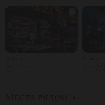
Valenok
Леман
5000
Г. Москва
6000
Г. Мос
350
300
Барри
Места рядом
Все