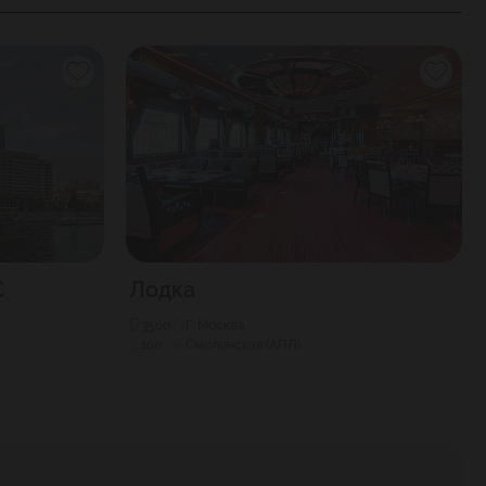
C
Лодка
3500
Г. Москва
100
Смоленская (АПЛ)