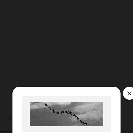
ы
Все