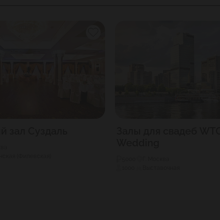
й зал Суздаль
Залы для свадеб WT
Wedding
ква
ская (Филевская)
5000
Г. Москва
1000
Выставочная