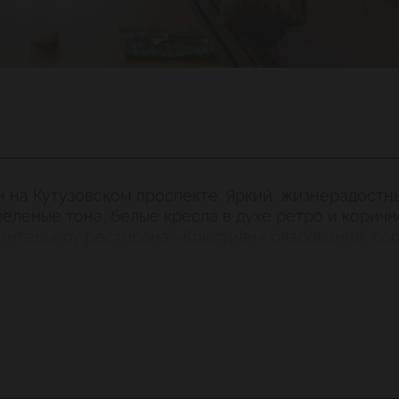
 на Кутузовском проспекте. Яркий, жизнерадостн
 зеленые тона, белые кресла в духе ретро и корич
 интерьеру ресторана «Кристиан» очарование, со
е скамьи напоминают о загородном отдыхе.