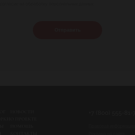
 согласие на обработку персональных данных
Отправить
ОГ
НОВОСТИ
+7 (800) 555-81-
ОРКИ
О ПРОЕКТЕ
РЫ
ПОМОЩЬ
Правовая информация
И
КОНТАКТЫ
Реклама на сайте