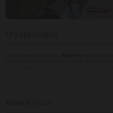
О заведении
Двухэтажный ресторан «
Кристиан
» расположен
мягких контрастах цветов и фактур. Бежевые и
светильники в стиле модерн – все это придает
облицовка стен, панорамные окна-арки, длинны
Выбор зала