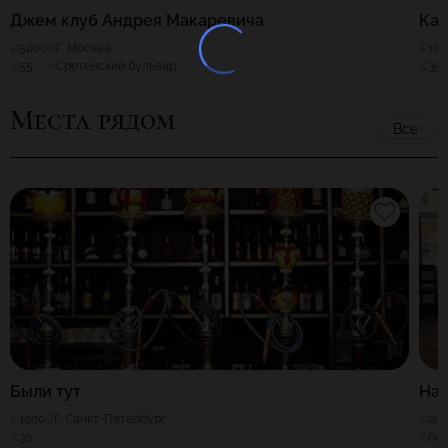
Джем клуб Андрея Макаревича
Ка
5000
Г. Москва
100
55
Сретенский бульвар
35
Места рядом
Все
Были тут
Нат
1000
Г. Санкт-Петербург
20
30
60