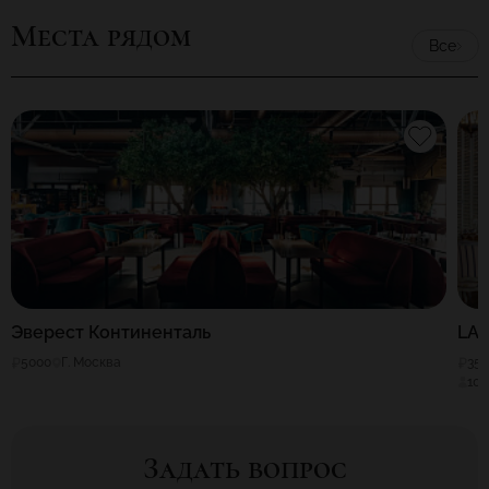
Места рядом
Все
Эверест Континенталь
LA
5000
Г. Москва
35
100
Задать вопрос