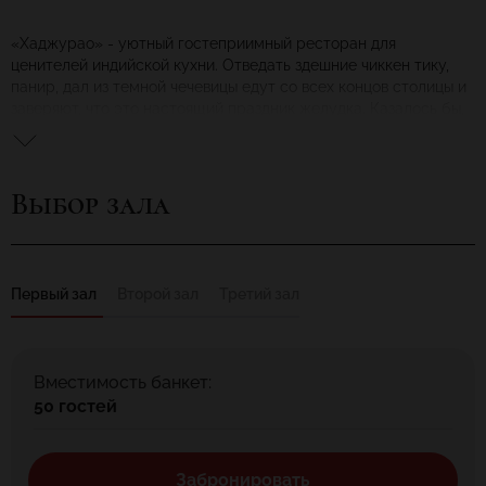
«Хаджурао» - уютный гостеприимный ресторан для
ценителей индийской кухни. Отведать здешние чиккен тику,
панир, дал из темной чечевицы едут со всех концов столицы и
заверяют, что это настоящий праздник желудка. Казалось бы,
простые блюда, но приготовить их как надо умеют далеко не
везде. Уникален ресторан не только своей кухней, но и
интерьером, созвучным со знаменитым индийским храмовым
Выбор зала
комплексом «Хаджурао», который считают прибежищем
любви во всех ее проявлениях. Эротические горельефы и
барельефы составляют главную достопримечательность
внутреннего убранства ресторана и создают особую
атмосферу – интимную, расслабляющую, но без
Первый зал
Второй зал
Третий зал
распущенности, чувственную, доверительную, но не
вульгарную. Гвоздем развлекательного шоу, а его можно
увидеть каждый день, является знаменитый танец живота.
«Хаджурао» доверяют и любят его посещать индийцы,
Вместимость банкет:
которые учатся или работают в Москве.
50 гостей
Стеновые ниши ресторана «Хаджурао» украшают женственно
обольстительные и прекрасные изваяния индийских богинь,
которые перемежаются скульптурами, иллюстрирующими
Забронировать