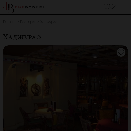
Главная
Ресторан
Хаджурао
Хаджурао