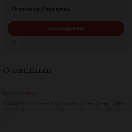
Смоленская (Филевская)
Забронировать
О заведении
Банкетное меню
Комфортное, стильное пространство с панорамными окнами
представлено в двух уровнях. Сидя на уютных диванчиках и
стульях, интересно наблюдать за происходящим снаружи. В
интерьере преобладают натуральные, мягкие, оттенки.
Отдельные элементы, выполненные в стиле Loft, аккуратно