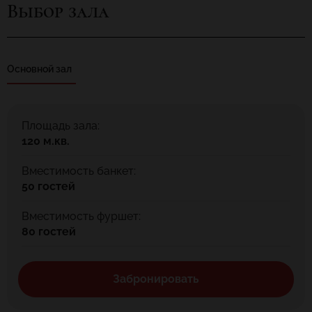
напоминают, что «за бортом» кипит столичная жизнь. Тем
Выбор зала
приятнее переключиться и отдохнуть. Здесь даже можно
вспомнить детство и покататься на настоящих качелях, а
забавные панно и надписи удивят и заставят улыбнуться.
Основной зал
Площадь зала:
120 м.кв.
Вместимость банкет:
50 гостей
Вместимость фуршет:
80 гостей
Забронировать