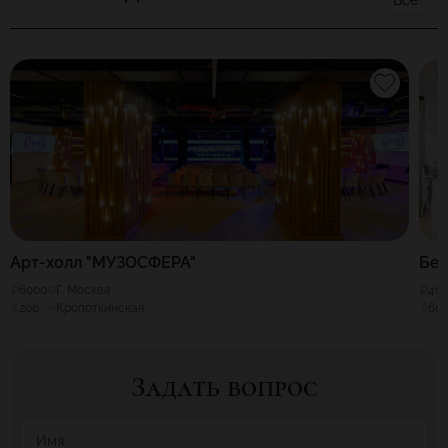
Арт-холл "МУЗОСФЕРА"
Бе
6000
Г. Москва
40
200
Кропоткинская
60
Задать вопрос
Имя