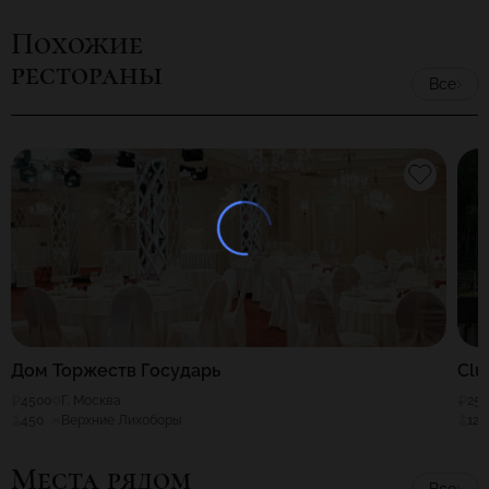
Похожие
рестораны
Все
Дом Торжеств Государь
Clu
4500
Г. Москва
25
450
Верхние Лихоборы
120
Места рядом
Все