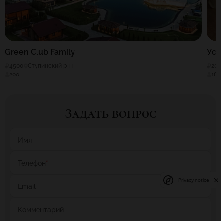
Green Club Family
Уса
4500
Ступинский р-н
20
200
180
Задать вопрос
Имя
Телефон
*
Privacy notice
Email
Комментарий