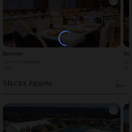
Вителло
Ret
1000
Г. О. Балашиха
180
100
60
Места рядом
Все