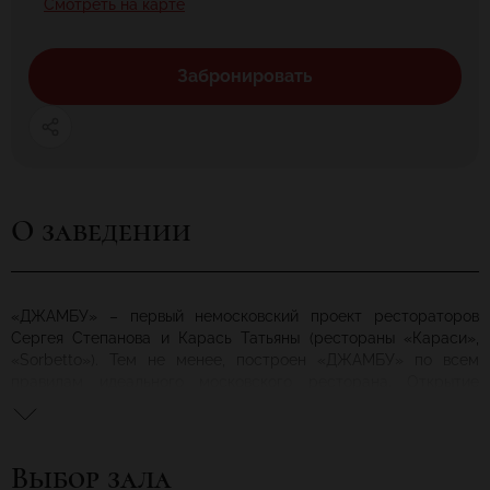
Смотреть на карте
Забронировать
О заведении
«ДЖАМБУ» – первый немосковский проект рестораторов
Сергея Степанова и Карась Татьяны (рестораны «Караси»,
«Sorbetto»). Тем не менее, построен «ДЖАМБУ» по всем
правилам идеального московского ресторана. Открытие
ресторана "Джамбу" состоялось 29 июня 2013 года в
праздничной обстановке.
Мягкая мебель, подушки и ковры ручной работы из Индии,
Выбор зала
большие панорамные окна по всему периметру и летняя