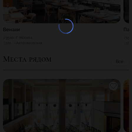
Венахи
Пап
3500
Г. Москва
150
120
Автозаводская
110
Места рядом
Все