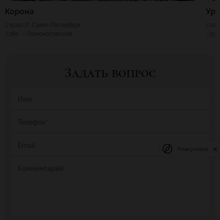
Корона
Ура
1500
Г. Санкт-Петербург
120
160
Ломоносовская
55
Задать вопрос
Имя
Телефон
*
Email
Privacy notice
Комментарий