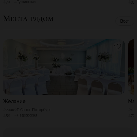
70
Тушинская
35
Места рядом
Все
Желание
Ма
2000
Г. Санкт-Петербург
120
50
Ладожская
70