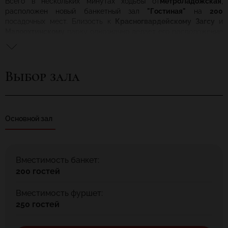
Всего в нескольких минутах ходьбы от
метроЛадожская
,
расположен новый банкетный зал
"Гостиная"
на
200
посадочных мест. Близость к
Красногвардейскому Загсу
и
Малоохтинскому
парку однозначно делает его расположение
еще более привлекательным. Банкетное меню от шеф-повара
порадует не только своим изысканным вкусом, но и ценой.
Банкетное меню от
1000 рублей
на персону. Вы можете
Выбор зала
принести свой алкоголь, безалкогольный напитки, а также
фрукты, торт и деликатесы. Отсутствие пробкового сбора и
арендной платы делает наше предложение еще более
интересным. Красивые и уютные интерьеры зала,
выполненные в кофейно-шоколадных тонах восхитят Вас и
Основной зал
Ваших гостей. Запишитесь на просмотр зала и посмотрите
все своими глазами!
Вместимость банкет:
200 гостей
Вместимость фуршет:
250 гостей