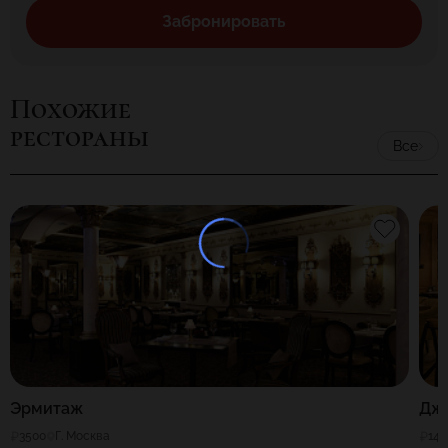
Забронировать
Похожие
рестораны
Все
Эрмитаж
Джо
3500
Г. Москва
140