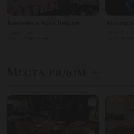
Банкетный Холл Лефорт
Atmosph
4500
Г. Москва
6000
Г. Мос
350
Авиамоторная
2000
Между
Места рядом
Все