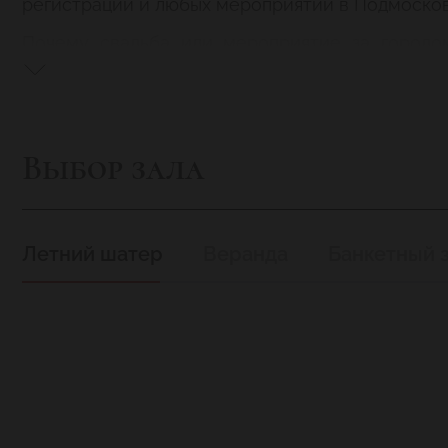
регистрации и любых мероприятий в Подмосков
Почему свадьба или мероприятие за город
рациональный подход и эмоциональная сторона
Выбор зала
Летний шатер
Веранда
Банкетный 