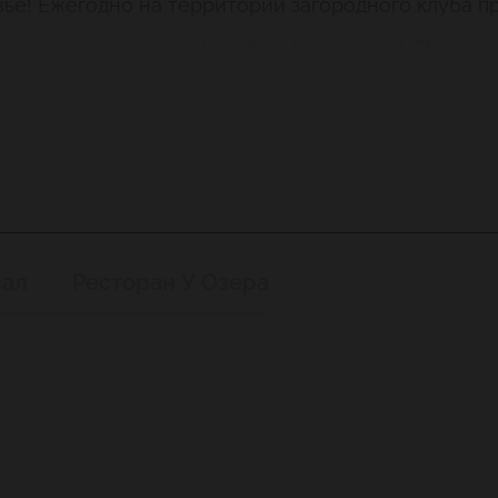
ье! Ежегодно на территории загородного клуба п
ом становится самым модным трендом? Потому 
 торжества.
зал
Ресторан У Озера