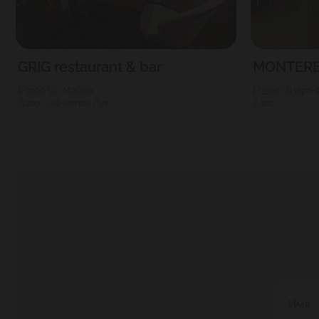
GRIG restaurant & bar
MONTER
3000
Г. Москва
3500
Наро-
200
Филатов Луг
100
Имя