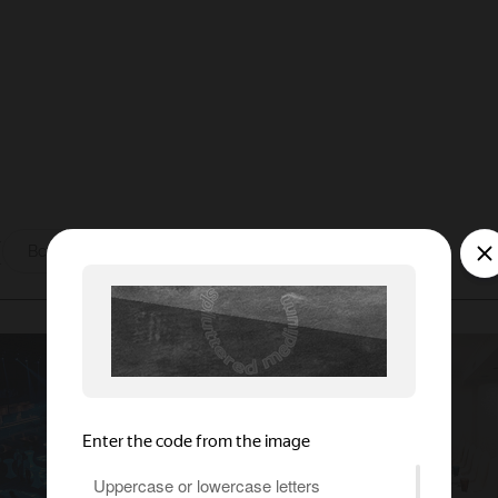
ы
Все