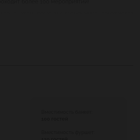
роходит более 100 мероприятий!
что в этом решении гармонично сочетаются
Вместимость банкет:
100 гостей
Вместимость фуршет:
120 гостей