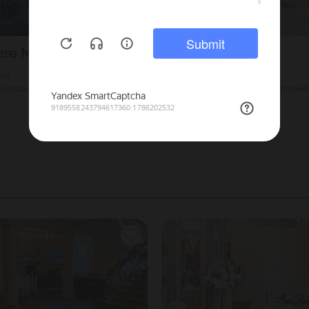
ere Moscow
Отель Мандарин
ква
5000
Г. Москва
народная
150
Комсомольская (Сокольнич