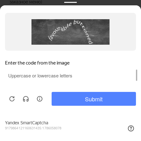
заказное меню)
Проживание
Развлекательная программа
Активный отдых
Большая территория для прогулок и проведения тренингов
на свежем воздухе
Выездная конференция — это отличная возможность
поделиться с командой
интересной информацией, решить важные вопросы и
определить дальнейшее развитие компании. Проведите своё
деловое или комадообразующее мероприятие в отеле Ареал.
Парк отель Остров
Московская обл., Ленинский Г. О.
Сельское поселение Молоковское, с. Остров, ул. Новая, д. 1А
Залы: от 25 до 500 человек
Номерной фонд: отдельные коттеджи на 2-3-4
Банкетный чек: от 3500 руб./персона
6 км от МКАД