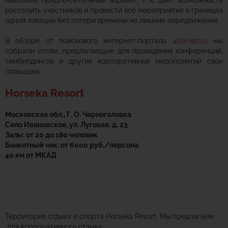
наиболее предпочтительный вариант, т. к. даёт возможность
расселить участников и провести всё мероприятие в границах
одной локации без потери времени на лишние передвижения.
В обзоре от поискового интернет-портала
4banket.ru
мы
собрали отели, предлагающие для проведения конференций,
тимбилдингов и других корпоративных мероприятий свои
площадки.
Horseka Resort
Московская обл., Г. О. Черноголовка
Село Ивановское, ул. Луговая, д. 23
Залы: от 20 до 180 человек
Банкетный чек: от 6000 руб./персона
40 км от МКАД
Территория отдыха и спорта Horseka Resort. Мы предлагаем
для корпоративного отдыха: