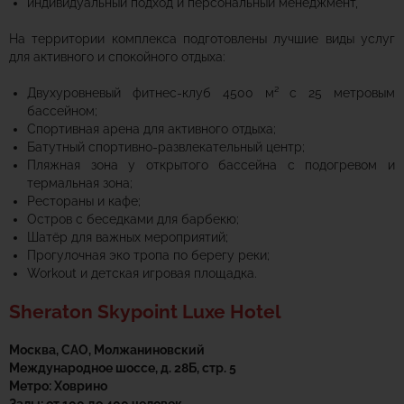
индивидуальный подход и персональный менеджмент,
На территории комплекса подготовлены лучшие виды услуг
для активного и спокойного отдыха:
Двухуровневый фитнес-клуб 4500 м² с 25 метровым
бассейном;
Спортивная арена для активного отдыха;
Батутный спортивно-развлекательный центр;
Пляжная зона у открытого бассейна с подогревом и
термальная зона;
Рестораны и кафе;
Остров с беседками для барбекю;
Шатёр для важных мероприятий;
Прогулочная эко тропа по берегу реки;
Workout и детская игровая площадка.
Sheraton Skypoint Luxe Hotel
Москва, САО, Молжаниновский
Международное шоссе, д. 28Б, стр. 5
Метро: Ховрино
Залы: от 100 до 400 человек