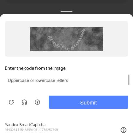
КАТАЛОГ
НОВОСТИ
ПОДБОРКИ
О ПРОЕКТЕ
ОБЗОРЫ
ПОМОЩЬ
АКЦИИ
КОНТАКТЫ
Подобрать банкет
Добавить заведение
+7 (800) 555-81-78
Правовая информация
Реклама на сайте
© 4BANKET 2026