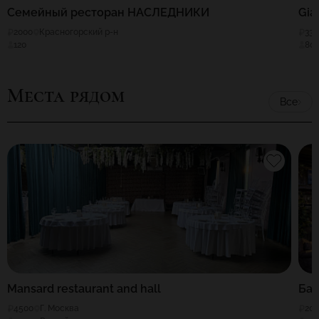
Семейный ресторан НАСЛЕДНИКИ
Gia
2000
Красногорский р-н
330
120
80
Места рядом
Все
Mansard restaurant and hall
Бар
4500
Г. Москва
20