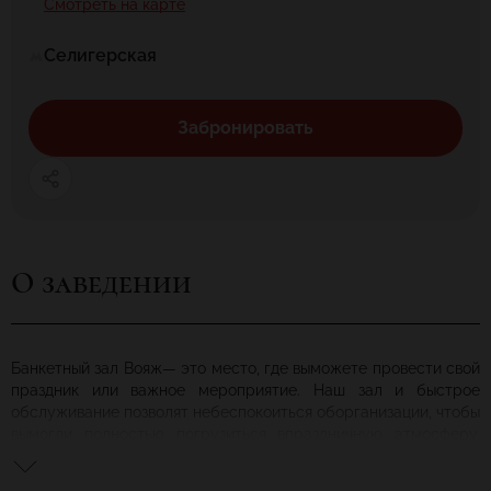
Смотреть на карте
Селигерская
Забронировать
О заведении
Банкетный зал Вояж— это место, где выможете провести свой
праздник или важное мероприятие. Наш зал и быстрое
обслуживание позволят небеспокоиться оборганизации, чтобы
вымогли полностью погрузиться впраздничную атмосферу.
Очень важно проинформировать нас поего формату
ижелаемой дате— это влияет намножество моментов: