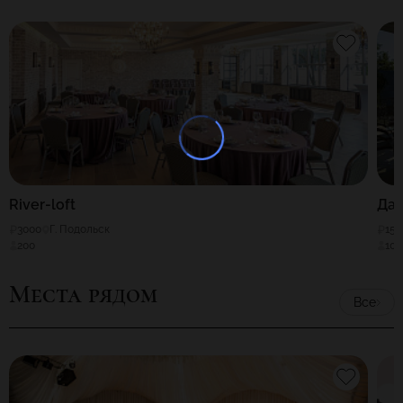
River-loft
Да
3000
Г. Подольск
150
200
100
Места рядом
Все