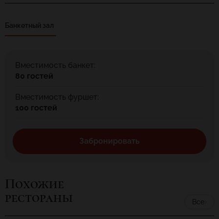
отдохнуть от повседневной жизни и зарядиться
положительными эмоциями в Загородном комплексе
Лебедево.
Банкетный зал
Вместимость банкет:
80 гостей
Вместимость фуршет:
100 гостей
Забронировать
Похожие
рестораны
Все