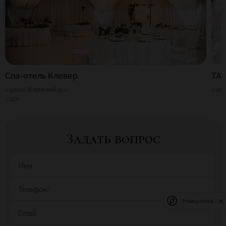
Спа-отель Клевер
TA
4000
Клинский р-н
20
150
Задать вопрос
Имя
Телефон
*
Privacy notice
Email