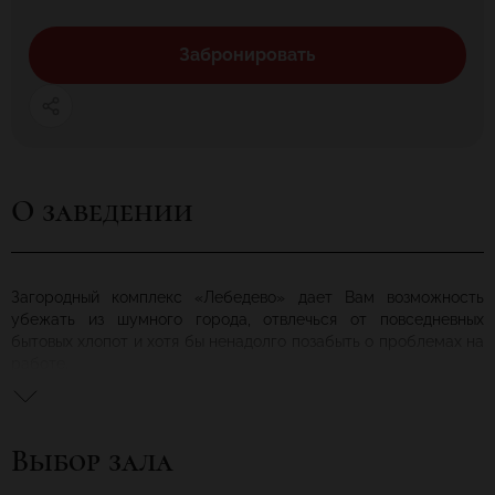
Забронировать
О заведении
Загородный комплекс «Лебедево» дает Вам возможность
убежать из шумного города, отвлечься от повседневных
бытовых хлопот и хотя бы ненадолго позабыть о проблемах на
работе.
Если захотите удивить своих гостей на проведение юбилеев
выпускных вечеров и свадебных торжеств, тогда вам точно к
нам загородный комплекс "Лебедево".
Выбор зала
Прекрасная возможность побыть со своими близкими,