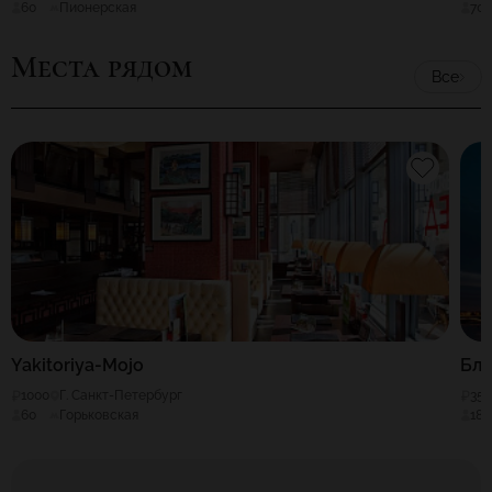
60
Пионерская
70
Места рядом
Все
Yakitoriya-Mojo
Бла
1000
Г. Санкт-Петербург
35
60
Горьковская
180