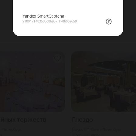
ейных торжеств
Гнездо
кт-Петербург
1500
Г. Санкт-Петербург
я
200
Садовая