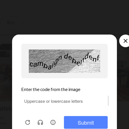
ы
Все
otels
Гранат Gold
ква
4000
Г. Москва
кино
140
Люблино