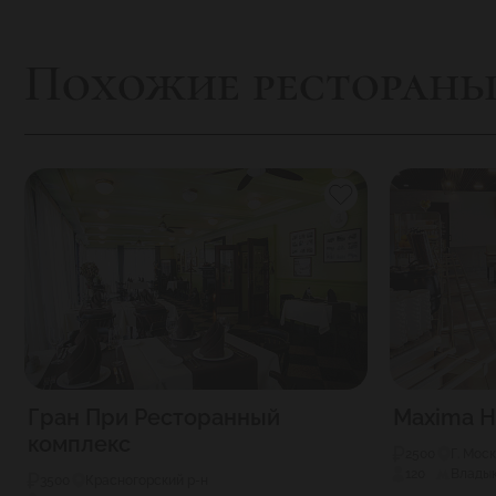
Похожие ресторан
Гран При Ресторанный
Maxima H
комплекс
2500
Г. Мос
120
Влады
3500
Красногорский р-н