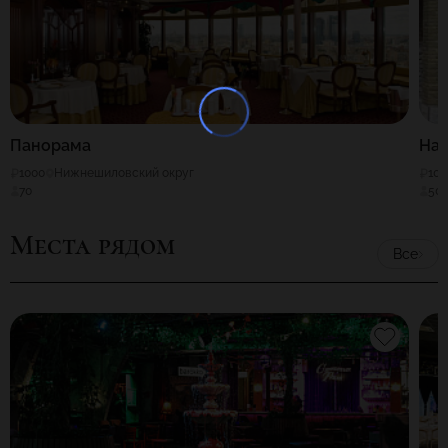
Панорама
На 
1000
Нижнешиловский округ
100
70
50
Места рядом
Все