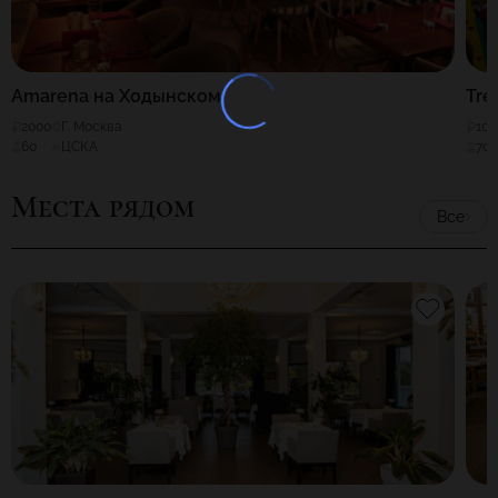
Amarena на Ходынском
Tre
2000
Г. Москва
100
60
ЦСКА
70
Места рядом
Все