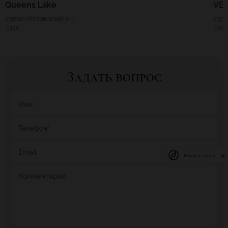
Queens Lake
VES
3000
Истринский р-н
50
150
20
Задать вопрос
Имя
Телефон
*
Email
Privacy notice
Комментарий