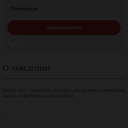
Войковская
Забронировать
О заведении
Temple Bar - идеальный ресторан для банкета и проведения
любых торжественных мероприятий.
У нас огромный опыт: в организации новогоднего корпоратива,
днярождения, юбилея или свадьбы для нас нет секретов - так
как делаем такие торжества уже больше десяти лет.