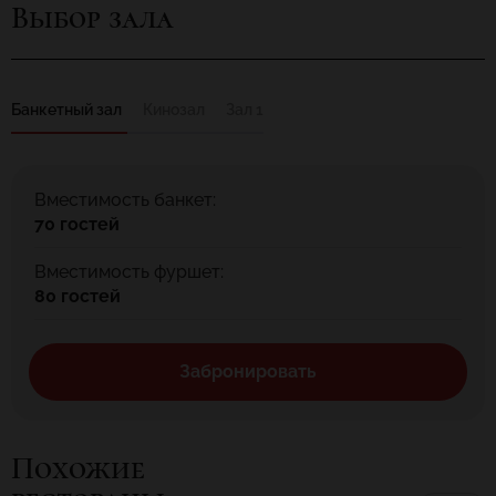
Выбор зала
Наш Шеф-повар создал больше банкетных предложений,
которые включают более 50 видов холодных закусок и канапе,
салаты и основные блюда разных кухонь мира; богатую карту
десертов и тортов. Все, чтобы ваш банкет в ресторане стал
вкусным.
Банкетный зал
Кинозал
Зал 1
Вместимость банкет:
70 гостей
Вместимость фуршет:
80 гостей
Забронировать
Похожие