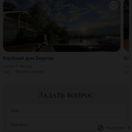
Клубный дом Березы
Sici
3000
Г. Москва
150
45
Водный стадион
30
Задать вопрос
Имя
Телефон
*
Privacy notice