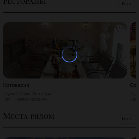
рестораны
Все
Котовасия
Со
1900
Г. Санкт-Петербург
150
50
Международная
50
Места рядом
Все