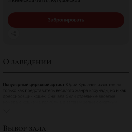
Киевская (АПЛ), Кутузовская
Забронировать
О заведении
Популярный цирковой артист
Юрий Куклачев известен не
только как представитель веселого жанра клоунады, но и как
дрессировщик кошек. Сначала были отдельные веселые
номера с кошками, голубями, а затем и целый сюжетный
аттракцион. Но это были только шаги к большому
представлению. Так родился Театр кошек. А в театре, как
известно, ставят спектакли. У Куклачева это одноактные
Выбор зала
спектакли-миниатюры, однако с конкретными действующими
лицами.