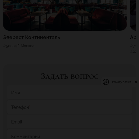
Эверест Континенталь
Ари
5000
Г. Москва
70
20
Задать вопрос
Privacy notice
Имя
Телефон
*
Email
Комментарий