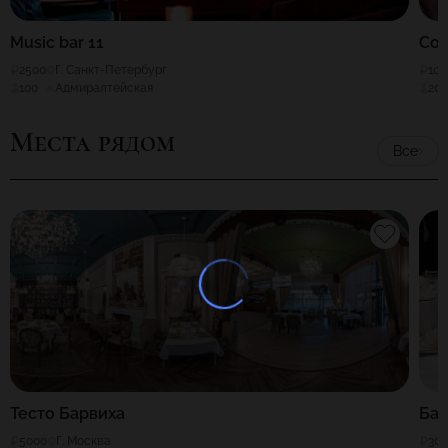
Music bar 11
Сол
2500
Г. Санкт-Петербург
100
100
Адмиралтейская
20
Места рядом
Все
Тесто Барвиха
Бан
5000
Г. Москва
30