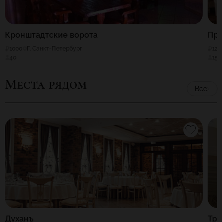
Кронштадтские ворота
Пря
1000
Г. Санкт-Петербург
120
40
150
Места рядом
Все
Духанъ
Тра