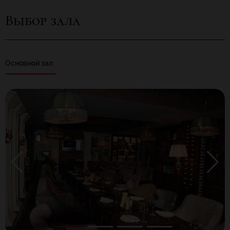
Здесь высможете попробовать семгу смятно-лаймовым
Выбор зала
соусом, блюда изптицы всоусе «Шампань», баранину,
изысканные закуски имногое другое. При заказе вас ждут
комплименты отбара.
Основной зал