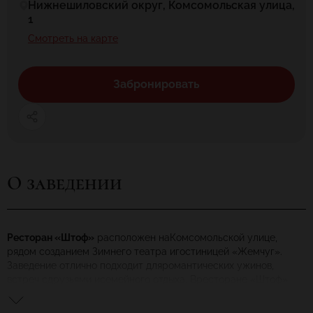
Нижнешиловский округ, Комсомольская улица,
1
Смотреть на карте
Забронировать
О заведении
Ресторан «Штоф»
расположен наКомсомольской улице,
рядом созданием Зимнего театра игостиницей «Жемчуг».
Заведение отлично подходит дляромантических ужинов,
встреч сдрузьями исемейного отдыха. Вресторане «Штоф»
все пропитано русскими культурными традициями: отдеталей
интерьера доблюд, заботливо приготовленных шеф-поваром.