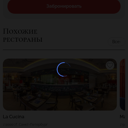
непременно захочется возвратиться.
Забронировать
Похожие
рестораны
Все
La Cucina
Mad
2000
Г. Санкт-Петербург
50