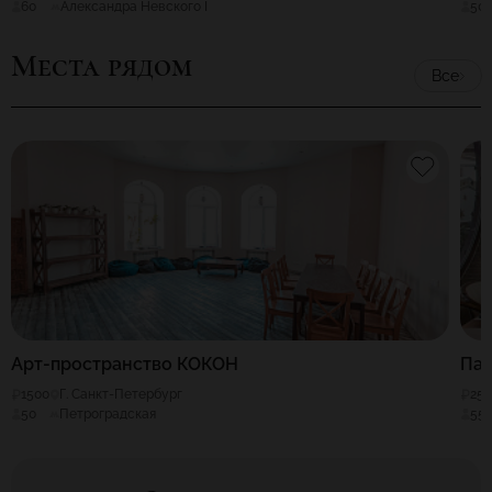
60
Александра Невского I
50
Места рядом
Все
Арт-пространство КОКОН
Пар
1500
Г. Санкт-Петербург
25
50
Петроградская
55