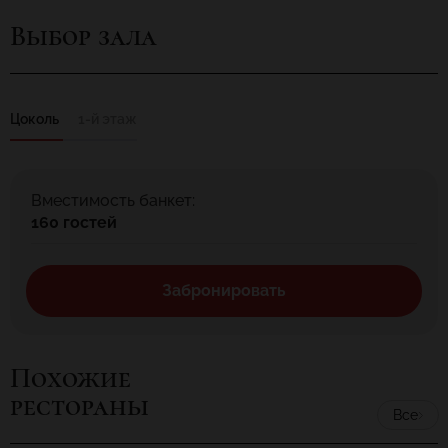
Атмосфера уюта и качество обслуживания приятно удивят и
Выбор зала
порадуют Вас.
Цоколь
1-й этаж
Вместимость банкет:
160 гостей
Забронировать
Похожие
рестораны
Все