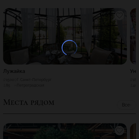
Лужайка
Ун 
1500
Г. Санкт-Петербург
180
85
Петроградская
40
Места рядом
Все