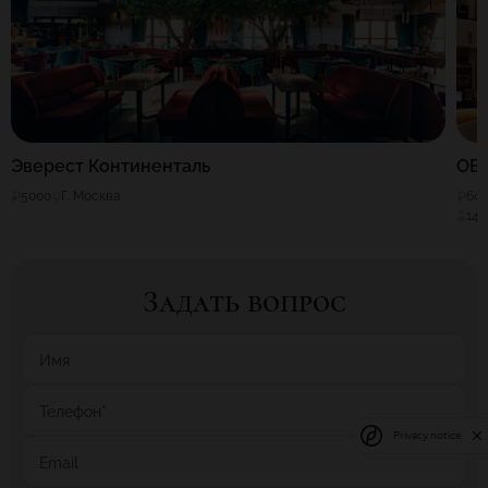
Эверест Континенталь
OB
5000
Г. Москва
60
140
Задать вопрос
Имя
Телефон
*
Privacy notice
Email