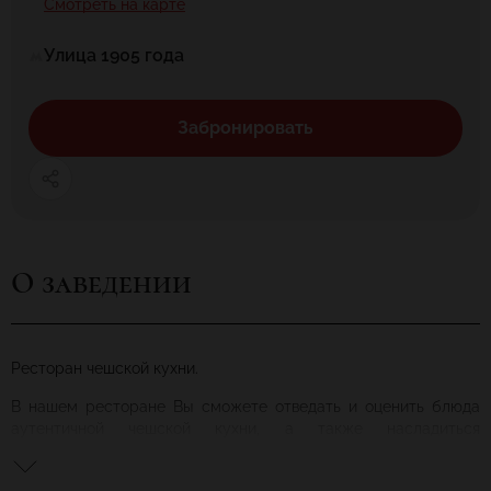
Смотреть на карте
Улица 1905 года
Забронировать
О заведении
Ресторан чешской кухни.
В нашем ресторане Вы сможете отведать и оценить блюда
аутентичной чешской кухни, а также насладиться
неповторимым вкусом пива, сваренного по старинной
классической рецептуре.