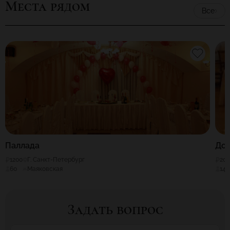
Места рядом
Все
Паллада
Дом
1200
Г. Санкт-Петербург
20
60
Маяковская
140
Задать вопрос