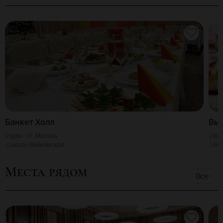
Банкет Холл
Вые
1500
Г. Москва
20
12000
Войковская
60
Места рядом
Все