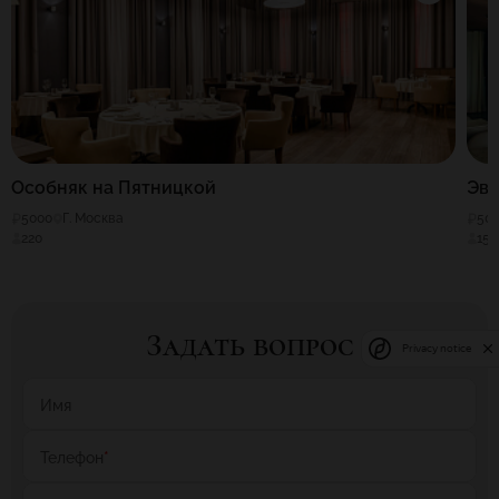
Особняк на Пятницкой
Эв
5000
Г. Москва
50
220
150
Задать вопрос
Privacy notice
Имя
Телефон
*