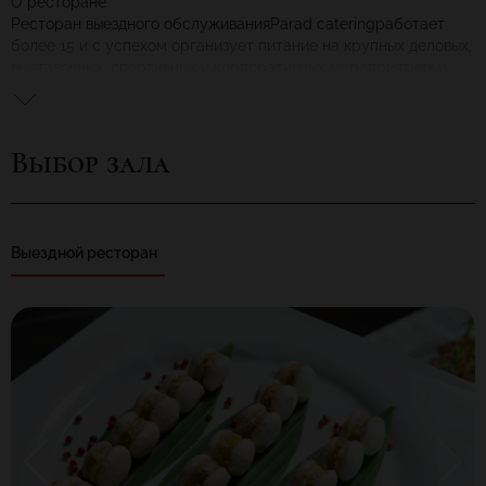
О ресторане
Ресторан выездного обслуживанияParad cateringработает
более 15 и с успехом организует питание на крупных деловых,
выставочных, спортивных и корпоративных мероприятиях и
отдыхе. 2012 год стал для нас особо знаменательным – мы
отметили 15-летний юбилей и провели 4500-е мероприятие!
Основные услуги
Выбор зала
Организация и обслуживание выездного банкета, фуршета,
шведского стола, барбекю, коктейля и кофе-брейка на
развлекательных, деловых, спортивных мероприятиях и
частных вечеринках.
Меню
Выездной ресторан
Высокая кухня от ресторана выездного обслуживанияParad
catering- это только признанные кулинарные шедевры от шеф-
повара ресторана.
Меню ресторанаParad cateringформируется в зависимости от
типа мероприятия и пожеланий заказчика. Мы готовы
предложить любую кухню мира.
Ресурсы
Воплощению мечты в реальность способствует единство всех
этапов процесса организации мероприятия – подбор меню и
площадки, работа персонала и логистика, выбор
оборудования и декора. Наличие собственных материально-