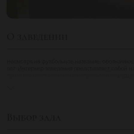
О заведении
Несмотря на футбольное название, обозначаю
лет. Интерьер заведения представляет собой 
такой контраст несколько непривычен зашедши
петербургских ресторанов. Впрочем, привыкаеш
абсолютно никакого желания.
Антон Евдокимов, местный шеф-повар, заработа
«Мясорубка», «Швабский дворик», гранд-кафе 
можно найти и курино-овощный салат с кусочка
Выбор зала
из сладкого можно не мудрствуя лукаво выбрат
Прелесть
ресторана «Офсайд»
заключается в т