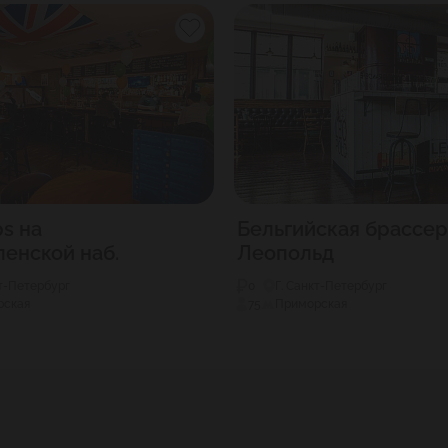
ps на
Бельгийская брассе
енской наб.
Леопольд
кт-Петербург
0
Г. Санкт-Петербург
рская
75
Приморская