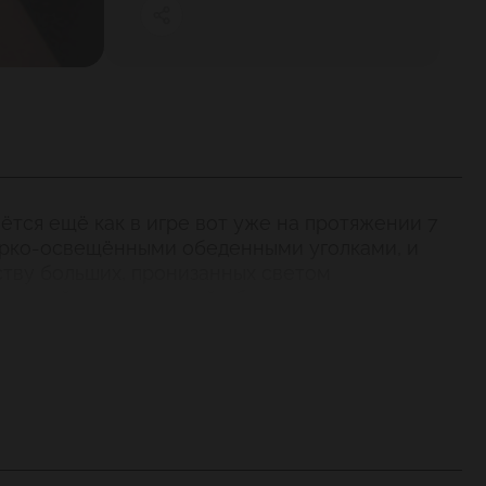
ётся ещё как в игре вот уже на протяжении 7
 ярко-освещёнными обеденными уголками, и
ству больших, пронизанных светом
из такой полуинтимной обстановки нет
их кругах работой в таких заведениях как
ру гурмана чем-нибудь особенным. В меню
собо приятно хлебать под телячьи слайсы, ну а
тейлем – особая кулинарная радость.
ть и футбольные фанаты, которые под пиво с