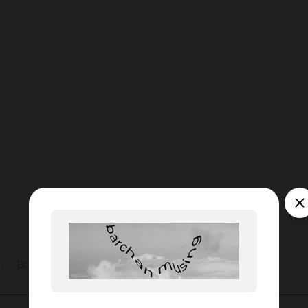
оманду при просмотре матча на плазменной панел
, устроившая романтический ужин при свечах. С
ы
Все