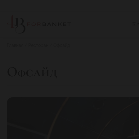
К
Главная
Ресторан
Офсайд
Офсайд