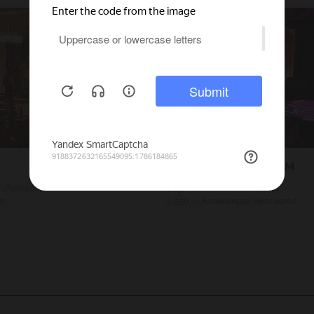
Амроц на Невском
кт-Петербург
1500
Г. Санкт-Петербург
я
550
Александра Невского I