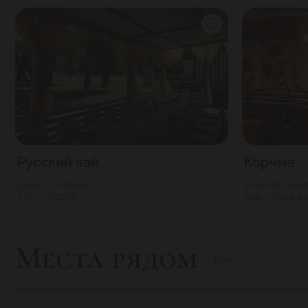
Русский чай
Корчма
2500
Г. Москва
1200
Г. Сан
70
ВДНХ
42
Садова
Места рядом
Все