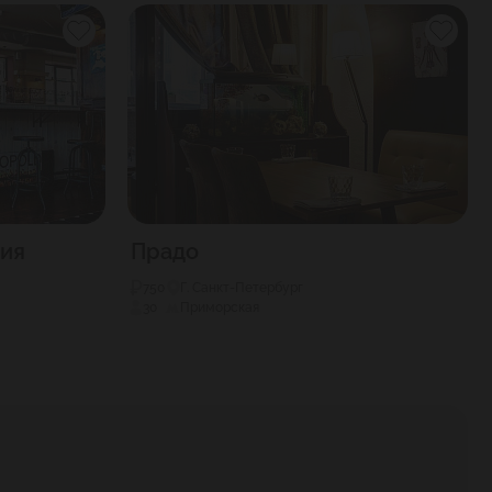
рия
Прадо
750
Г. Санкт-Петербург
30
Приморская