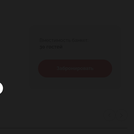
и, и студенты, решившие отметить завершение
оставьте компанию всем этим разным людям и
Вместимость банкет:
30 гостей
Забронировать