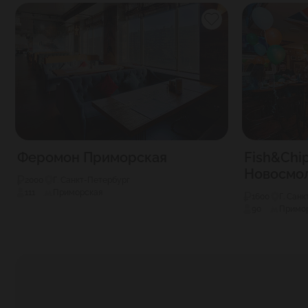
Феромон Приморская
Fish&Chi
Новосмол
2000
Г. Санкт-Петербург
111
Приморская
1600
Г. Сан
90
Примо