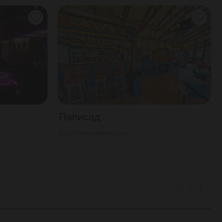
Палисад
0
Серпуховский р-н