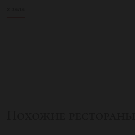
лёгкой закуской могут поболеть за любимую к
2 зала
сессией отменным угощением, и семейная пара
вы, не пожалеете.
Похожие ресторан