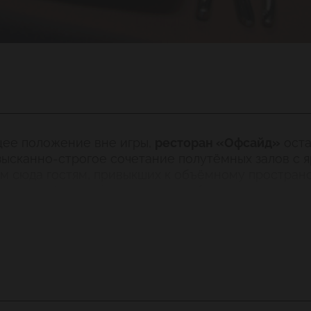
щее положение вне игры,
ресторан «Офсайд»
оста
изысканно-строгое сочетание полутёмных залов с
м сюда гостям, привыкших к объёмному простран
ь к такой атмосфере довольно быстро и уходить 
л себе авторитет в петербургских гастрономическ
«Европа», и способен удивить любую тонкую нату
ми ананаса, и чудную рыбную похлёбку, которую о
ь ягодный чизкейк, запивать который
молочный кок
ом, что тут одинаково уютно себя будут чувствова